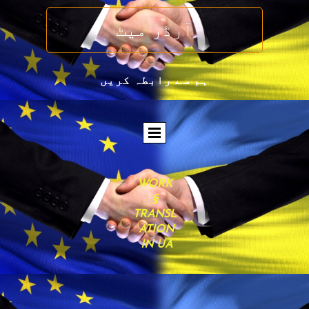
آرڈر میٹ
ہم سے رابطہ کریں
WORK
§
TRANSL
ATION
IN UA