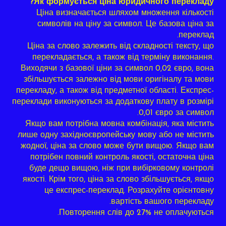
Як формується ціна юридичного перекладу?
Ціна визначається шляхом множення кількості
символів на ціну за символ. Це базова ціна за
переклад.
Ціна за слово залежить від складності тексту, що
перекладається, а також від терміну виконання.
Виходячи з базової ціни за символ 0,02 євро, вона
збільшується залежно від мови оригіналу та мови
перекладу, а також від предметної області. Експрес-
переклади виконуються за додаткову плату в розмірі
0,01 євро за символ.
Якщо вам потрібна мовна комбінація, яка містить
лише одну західноєвропейську мову або не містить
жодної, ціна за слово може бути вищою. Якщо вам
потрібен повний контроль якості, остаточна ціна
буде дещо вищою, ніж при вибірковому контролі
якості. Крім того, ціна за слово збільшується, якщо
це експрес-переклад. Розрахуйте орієнтовну
вартість вашого перекладу.
Повторення слів до 27% не оплачуються.