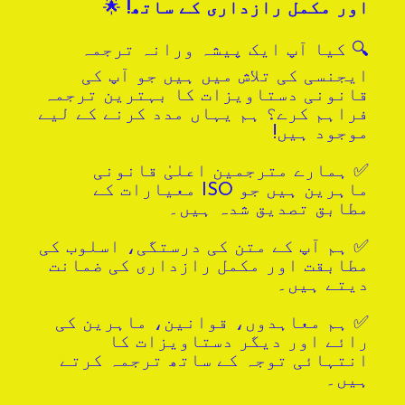
اور مکمل رازداری کے ساتھ!
🌟
🔍 کیا آپ ایک پیشہ ورانہ ترجمہ
ایجنسی کی تلاش میں ہیں جو آپ کی
قانونی دستاویزات کا بہترین ترجمہ
فراہم کرے؟ ہم یہاں مدد کرنے کے لیے
موجود ہیں!
✅ ہمارے مترجمین اعلیٰ قانونی
ماہرین ہیں جو ISO معیارات کے
مطابق تصدیق شدہ ہیں۔
✅ ہم آپ کے متن کی درستگی، اسلوب کی
مطابقت اور مکمل رازداری کی ضمانت
دیتے ہیں۔
✅ ہم معاہدوں، قوانین، ماہرین کی
رائے اور دیگر دستاویزات کا
انتہائی توجہ کے ساتھ ترجمہ کرتے
ہیں۔