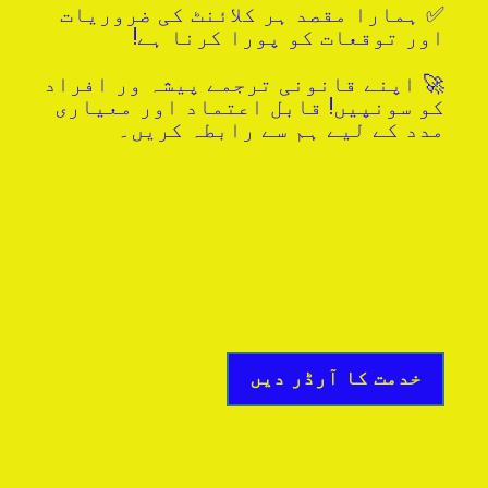
✅ ہمارا مقصد ہر کلائنٹ کی ضروریات
اور توقعات کو پورا کرنا ہے!
🚀 اپنے قانونی ترجمے پیشہ ور افراد
کو سونپیں! قابل اعتماد اور معیاری
مدد کے لیے ہم سے رابطہ کریں۔
خدمت کا آرڈر دیں