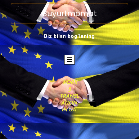
Buyurtmomat
Biz bilan bog'laning
WORK
§
TRANSL
ATION
IN UA