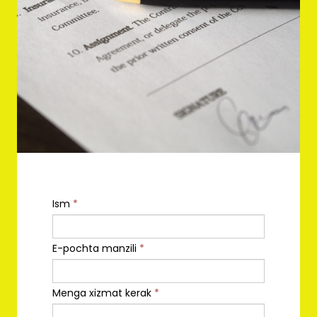
Ism
*
E-pochta manzili
*
Menga xizmat kerak
*